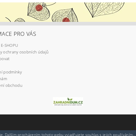
MACE PRO VÁS
 E-SHOPU
y ochrany osobních údajů
povat
í podmínky
 nám
ní obchodu
e. Dalším procházením tohoto webu vyjadřujete souhlas s jejich používáním..