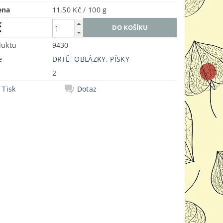
ena
11,50 Kč / 100 g
č
duktu
9430
e
DRTĚ, OBLÁZKY, PÍSKY
2
Tisk
Dotaz