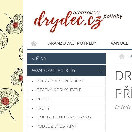
ARANŽOVACÍ POTŘEBY
VÁNOCE
JAK NAKUPOVAT
PODMÍNKY OCHRANY 
SUŠINA
DR
ARANŽOVACÍ POTŘEBY
POLYSTYRENOVÉ ZBOŽÍ
PŘ
OŠATKY, KOŠÍKY, PYTLE
BODCE
KRUHY
HMOTY, PODLOŽKY, DRŽÁKY
PODLOŽKY OSTATNÍ