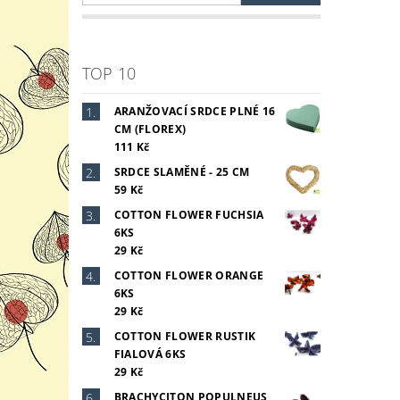
Vlož
TOP 10
ARANŽOVACÍ SRDCE PLNÉ 16
CM (FLOREX)
111 Kč
SRDCE SLAMĚNÉ - 25 CM
59 Kč
COTTON FLOWER FUCHSIA
6KS
29 Kč
COTTON FLOWER ORANGE
6KS
29 Kč
COTTON FLOWER RUSTIK
FIALOVÁ 6KS
29 Kč
BRACHYCITON POPULNEUS