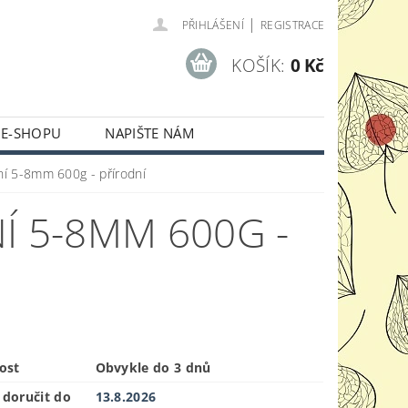
|
PŘIHLÁŠENÍ
REGISTRACE
KOŠÍK:
0 Kč
 E-SHOPU
NAPIŠTE NÁM
ční 5-8mm 600g - přírodní
Í 5-8MM 600G -
ost
Obvykle do 3 dnů
doručit do
13.8.2026