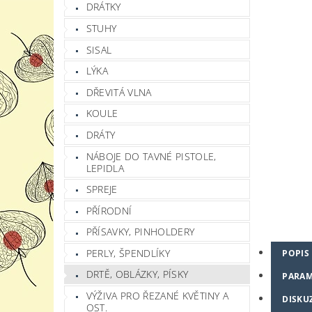
DRÁTKY
STUHY
SISAL
LÝKA
DŘEVITÁ VLNA
KOULE
DRÁTY
NÁBOJE DO TAVNÉ PISTOLE,
LEPIDLA
SPREJE
PŘÍRODNÍ
PŘÍSAVKY, PINHOLDERY
PERLY, ŠPENDLÍKY
POPIS
DRTĚ, OBLÁZKY, PÍSKY
PARAM
VÝŽIVA PRO ŘEZANÉ KVĚTINY A
DISKU
OST.