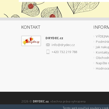
KONTAKT
INFOR
VÝDEJNA
DRYDEC.cz
Podmínk
info
@
drydec.cz
Jak naku
+420 732 219 788
Kontakty
Obchodn
Napište
Hodnoce
2026 ©
DRYDEC.cz
, všechna práva vyhrazena
Tento web používá soubory cooki