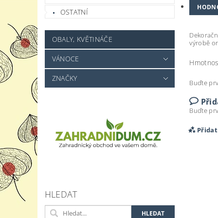
HODN
OSTATNÍ
Dekorační
OBALY, KVĚTINÁČE
výrobě or
VÁNOCE
Hmotnos
ZNAČKY
Buďte prv
Při
Buďte prv
Přida
HLEDAT