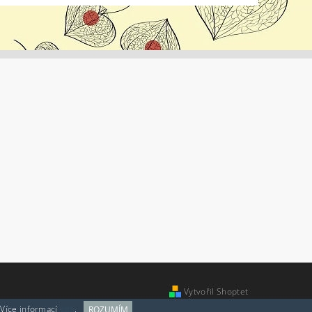
Vytvořil Shoptet
 Více informací
zde
.
ROZUMÍM