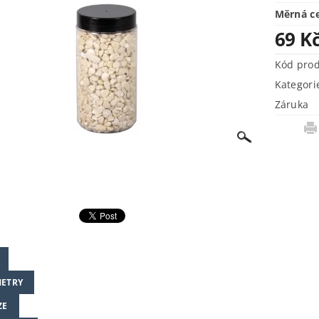
Měrná c
69 K
Kód pro
Kategori
Záruka
ETRY
ZE