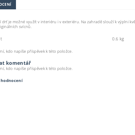
OCENÍ
 drť je možné využít v interiéru i v exteriéru. Na zahradě slouží k výplni k
iginálních svícnů.
t
0.6 kg
ní, kdo napíše příspěvek k této položce.
dat komentář
ní, kdo napíše příspěvek k této položce.
t hodnocení