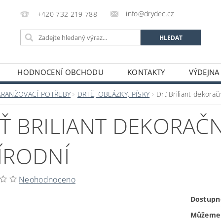
info@drydec.cz
+420 732 219 788
HODNOCENÍ OBCHODU
KONTAKTY
VÝDEJNA
OSOBNÍCH ÚDAJŮ
OBCHODNÍ PODMÍNKY
ARANŽOVACÍ POTŘEBY
DRTĚ, OBLÁZKY, PÍSKY
Drť Briliant dekora
Ť BRILIANT DEKORAČN
ÍRODNÍ
Neohodnoceno
Dostupn
Můžeme 