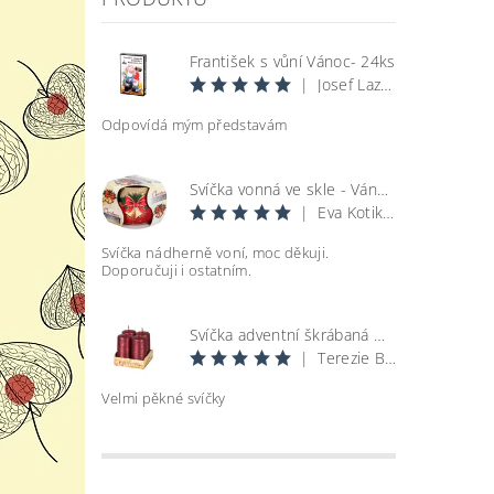
František s vůní Vánoc- 24ks
|
Josef Lazecký
Odpovídá mým představám
Svíčka vonná ve skle - Vánoce
|
Eva Kotikova
Svíčka nádherně voní, moc děkuji.
Doporučuji i ostatním.
Svíčka adventní škrábaná metal lesk - bordó d4x8cm 4ks
|
Terezie Bohatová
Velmi pěkné svíčky