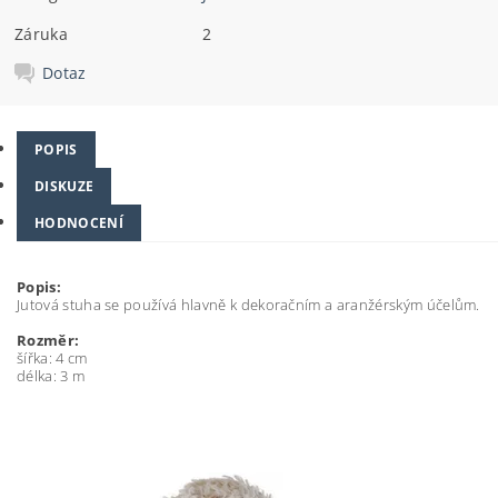
Záruka
2
Dotaz
POPIS
DISKUZE
HODNOCENÍ
Popis:
Jutová stuha se používá hlavně k dekoračním a aranžérským účelům.
Rozměr:
šířka: 4 cm
délka: 3 m