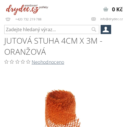
0 Kč
info@drydec.cz
+420 732 219 788
JUTOVÁ STUHA 4CM X 3M -
ORANŽOVÁ
Neohodnoceno