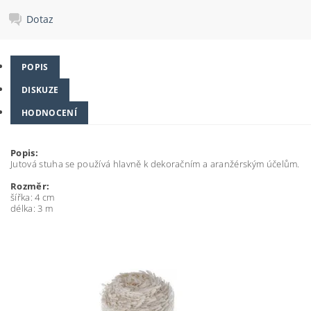
Dotaz
POPIS
DISKUZE
HODNOCENÍ
Popis:
Jutová stuha se používá hlavně k dekoračním a aranžérským účelům.
Rozměr:
šířka: 4 cm
délka: 3 m