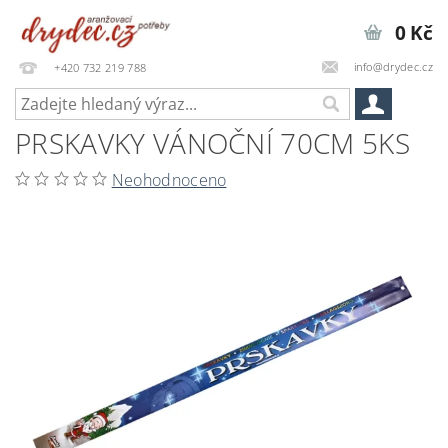
0 Kč
info@drydec.cz
+420 732 219 788
PRSKAVKY VÁNOČNÍ 70CM 5KS
Neohodnoceno