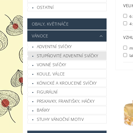
VELI
OSTATNÍ
6 
4 
OBALY, KVĚTINÁČE
VÁNOCE
VZHL
ADVENTNÍ SVÍČKY
m
STUPŇOVITÉ ADVENTNÍ SVÍČKY
l
VONNÉ SVÍČKY
KOULE, VÁLCE
KÓNICKÉ A KROUCENÉ SVÍČKY
FIGURÁLNÍ
PRSKAVKY, FRANTIŠKY, HÁČKY
BAŇKY
STUHY VÁNOČNÍ MOTIV