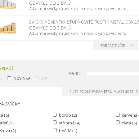
OBVYKLE DO 3 DNŮ
Adventní svíčky s rustikálním metalickým povrchem.
SVÍČKY ADVENTNÍ STUPŇOVITÉ RUSTIK METAL D5X6/
OBVYKLE DO 3 DNŮ
Adventní svíčky s rustikálním metalickým povrchem.
ZOBRAZIT VÍCE
SKLADĚ
95
Kč
CE
NOVINKA
TIP
FILTR PODLE PARAMETRŮ, VLASTNOSTÍ 
VA SVÍČKY
lá
(6)
bordó
(2)
červená
rleť
(1)
stříbrná
(4)
zlatá
(5)
éžová
(2)
hnědá
(1)