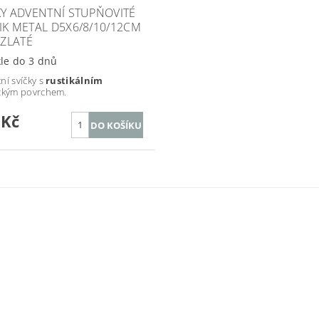
KY ADVENTNÍ STUPŇOVITÉ
IK METAL D5X6/8/10/12CM
 ZLATÉ
le do 3 dnů
ní svíčky s
rustikálním
ckým povrchem.
 Kč