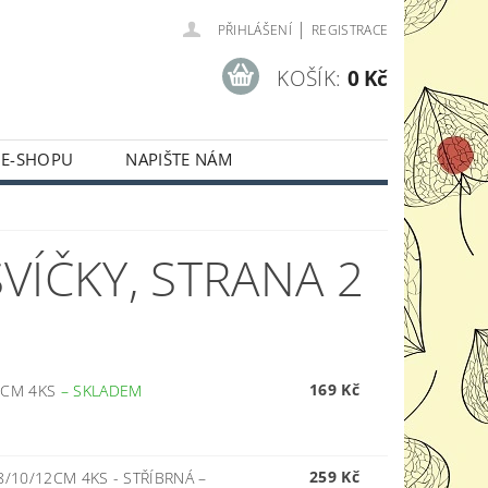
|
PŘIHLÁŠENÍ
REGISTRACE
KOŠÍK:
0 Kč
 E-SHOPU
NAPIŠTE NÁM
VÍČKY
, STRANA 2
169 Kč
3CM 4KS
–
SKLADEM
259 Kč
8/10/12CM 4KS - STŘÍBRNÁ
–