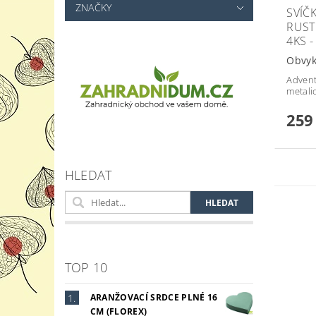
ZNAČKY
SVÍČ
RUST
4KS -
Obvyk
Advent
metali
259
HLEDAT
TOP 10
ARANŽOVACÍ SRDCE PLNÉ 16
CM (FLOREX)