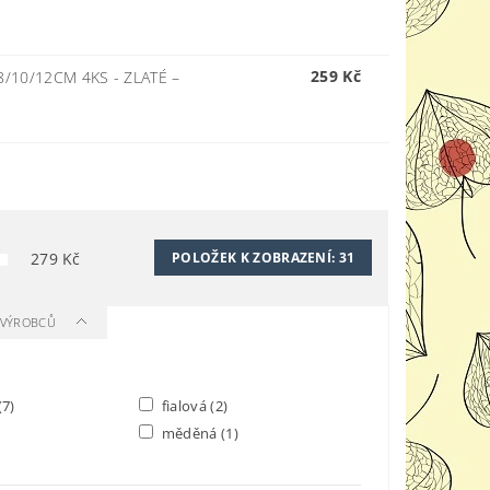
259 Kč
8/10/12CM 4KS - ZLATÉ
–
279
Kč
POLOŽEK K ZOBRAZENÍ:
31
A VÝROBCŮ
(7)
fialová
(2)
měděná
(1)