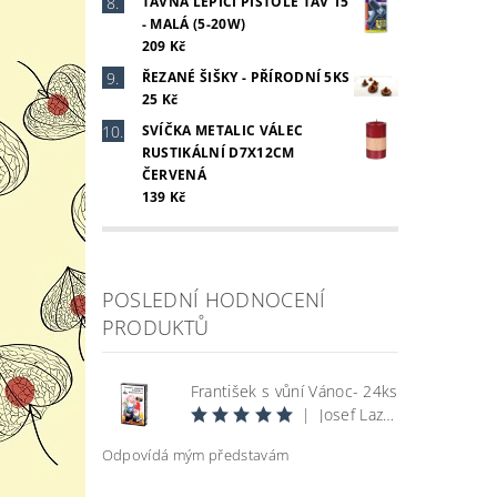
TAVNÁ LEPÍCÍ PISTOLE TAV 15
- MALÁ (5-20W)
209 Kč
ŘEZANÉ ŠIŠKY - PŘÍRODNÍ 5KS
25 Kč
SVÍČKA METALIC VÁLEC
RUSTIKÁLNÍ D7X12CM
ČERVENÁ
139 Kč
POSLEDNÍ HODNOCENÍ
PRODUKTŮ
František s vůní Vánoc- 24ks
|
Josef Lazecký
Odpovídá mým představám