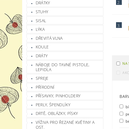
2.
DRÁTKY
STUHY
SISAL
3.
LÝKA
DŘEVITÁ VLNA
KOULE
DRÁTY
NA 
NÁBOJE DO TAVNÉ PISTOLE,
LEPIDLA
AK
SPREJE
PŘÍRODNÍ
PŘÍSAVKY, PINHOLDERY
BAR
PERLY, ŠPENDLÍKY
bí
DRTĚ, OBLÁZKY, PÍSKY
pe
b
VÝŽIVA PRO ŘEZANÉ KVĚTINY A
OST.