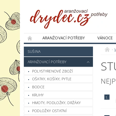
ARANŽOVACÍ POTŘEBY
VÁNOCE
JAK NAKUPOVAT
PODMÍNKY OCHRANY 
SUŠINA
ST
ARANŽOVACÍ POTŘEBY
POLYSTYRENOVÉ ZBOŽÍ
NEJ
OŠATKY, KOŠÍKY, PYTLE
BODCE
KRUHY
1.
HMOTY, PODLOŽKY, DRŽÁKY
PODLOŽKY OSTATNÍ