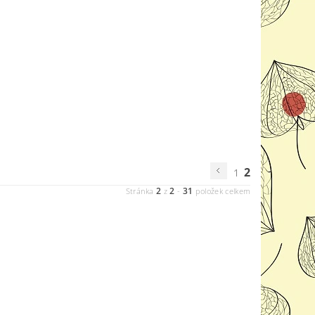
2
1
2
2
31
Stránka
z
-
položek celkem