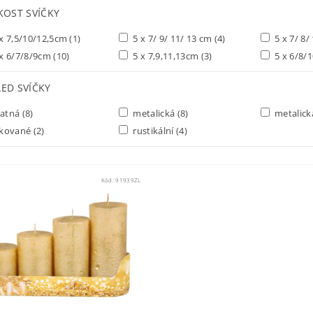
KOST SVÍČKY
x 7,5/10/12,5cm
(1)
5 x 7/ 9/ 11/ 13 cm
(4)
5 x 7/ 8/
x 6/7/8/9cm
(10)
5 x 7,9,11,13cm
(3)
5 x 6/8/
ED SVÍČKY
atná
(8)
metalická
(8)
metalic
akované
(2)
rustikální
(4)
Kód:
91939ZL