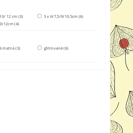
 10/ 12 cm
(3)
5 x 6/7,5/9/10,5cm
(6)
10/12cm
(4)
ká matná
(3)
glitrované
(6)