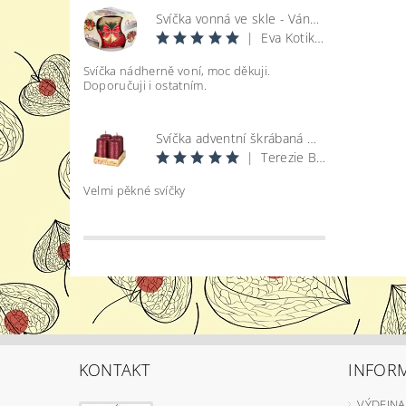
Svíčka vonná ve skle - Vánoce
|
Eva Kotikova
Svíčka nádherně voní, moc děkuji.
Doporučuji i ostatním.
Svíčka adventní škrábaná metal lesk - bordó d4x8cm 4ks
|
Terezie Bohatová
Velmi pěkné svíčky
KONTAKT
INFOR
VÝDEJNA