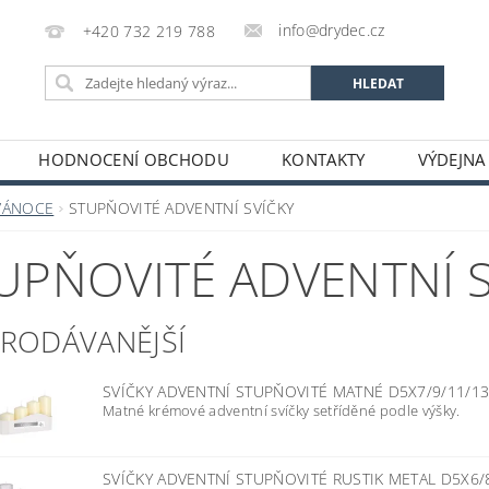
info@drydec.cz
+420 732 219 788
HODNOCENÍ OBCHODU
KONTAKTY
VÝDEJNA
OSOBNÍCH ÚDAJŮ
OBCHODNÍ PODMÍNKY
VÁNOCE
STUPŇOVITÉ ADVENTNÍ SVÍČKY
UPŇOVITÉ ADVENTNÍ S
PRODÁVANĚJŠÍ
SVÍČKY ADVENTNÍ STUPŇOVITÉ MATNÉ D5X7/9/11/1
Matné krémové adventní svíčky setříděné podle výšky.
SVÍČKY ADVENTNÍ STUPŇOVITÉ RUSTIK METAL D5X6/