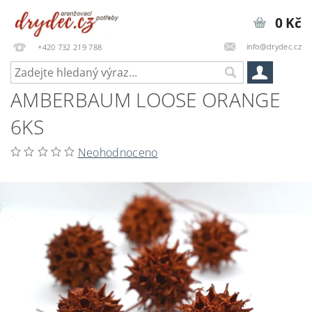
0 Kč
info@drydec.cz
+420 732 219 788
AMBERBAUM LOOSE ORANGE
6KS
Neohodnoceno