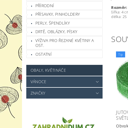
PŘÍRODNÍ
Rozměr:
šířka: 4 c
PŘÍSAVKY, PINHOLDERY
délka: 25
PERLY, ŠPENDLÍKY
DRTĚ, OBLÁZKY, PÍSKY
SOU
VÝŽIVA PRO ŘEZANÉ KVĚTINY A
OST.
OSTATNÍ
Tip
OBALY, KVĚTINÁČE
VÁNOCE
ZNAČKY
JUTO
SVĚT
Obvyk