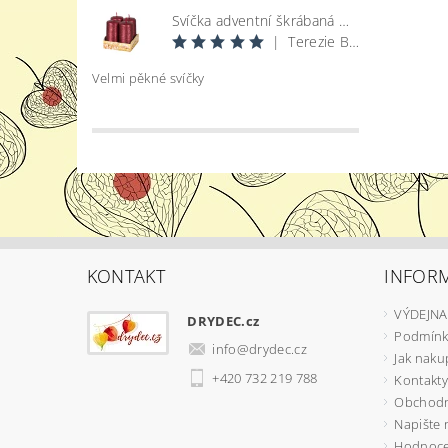
Svíčka adventní škrábaná metal lesk - bordó d4x8cm 4ks
|
Terezie Bohatová
Velmi pěkné svíčky
KONTAKT
INFOR
VÝDEJNA
DRYDEC.cz
Podmínk
info
@
drydec.cz
Jak naku
+420 732 219 788
Kontakty
Obchodn
Napište
Hodnoce