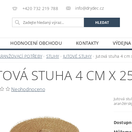
info@drydec.cz
+420 732 219 788
HODNOCENÍ OBCHODU
KONTAKTY
VÝDEJNA
OSOBNÍCH ÚDAJŮ
OBCHODNÍ PODMÍNKY
ARANŽOVACÍ POTŘEBY
STUHY
JUTOVÉ STUHY
Jutová stuha 4 cm 
TOVÁ STUHA 4 CM X 25
Neohodnoceno
Jutová st
aranžérsk
Dostupn
Můžeme 