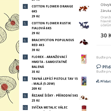
Obvyk
COTTON FLOWER ORANGE
Záruka
6KS
29 Kč
Oranžo
hlavně
COTTON FLOWER RUSTIK
účelům
FIALOVÁ 6KS
29 Kč
30 
BRACHYCITON POPULNEUS
RED 4KS
39 Kč
FLOREX - ARANŽOVACÍ
Buďte prv
HMOTA - SAMOSTATNĚ
Při
BALENÁ
Buďte prv
35 Kč
TAVNÁ LEPÍCÍ PISTOLE TAV 15
Přida
- MALÁ (5-20W)
209 Kč
ŘEZANÉ ŠIŠKY - PŘÍRODNÍ 5KS
25 Kč
SVÍČKA METALIC VÁLEC