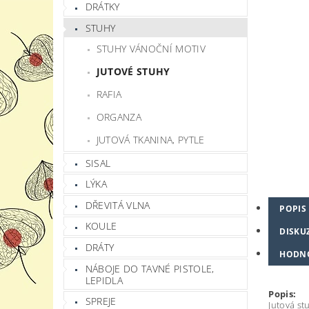
DRÁTKY
STUHY
STUHY VÁNOČNÍ MOTIV
JUTOVÉ STUHY
RAFIA
ORGANZA
JUTOVÁ TKANINA, PYTLE
SISAL
LÝKA
DŘEVITÁ VLNA
POPIS
KOULE
DISKU
DRÁTY
HODN
NÁBOJE DO TAVNÉ PISTOLE,
LEPIDLA
Popis:
SPREJE
Jutová st