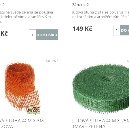
: 2
Záruka: 2
 stuha světle zelená se používá
Jutová stuha žlutá se používá hl
 k dekoračním a aranžérským
dekoračním a aranžérským účel
.
149 Kč
 Kč
Kód:
7927
K
VÁ STUHA 4CM X 3M -
JUTOVÁ STUHA 4CM X 25M
NŽOVÁ
TMAVĚ ZELENÁ