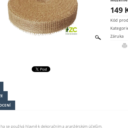
149 
Kód pro
Kategori
Záruka
ZE
OCENÍ
uha se používá hlavně k dekoračním a aranžérským účelům.