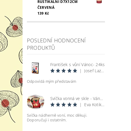
RUSTIKÁLNÍ D7X12CM
ČERVENÁ
139 Kč
POSLEDNÍ HODNOCENÍ
Vlož
PRODUKTŮ
František s vůní Vánoc- 24ks
|
Josef Lazecký
Odpovídá mým představám
Svíčka vonná ve skle - Vánoce
|
Eva Kotikova
Svíčka nádherně voní, moc děkuji.
Doporučuji i ostatním.