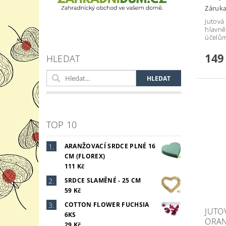
Záruka
Jutová
hlavně
účelům
149
HLEDAT
TOP 10
ARANŽOVACÍ SRDCE PLNÉ 16
CM (FLOREX)
111 Kč
SRDCE SLAMĚNÉ - 25 CM
59 Kč
COTTON FLOWER FUCHSIA
JUTO
6KS
ORA
29 Kč