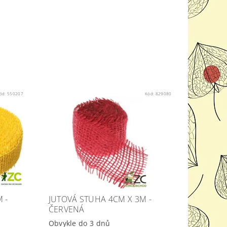
ód:
550207
Kód:
829080
 -
JUTOVÁ STUHA 4CM X 3M -
ČERVENÁ
Obvykle do 3 dnů