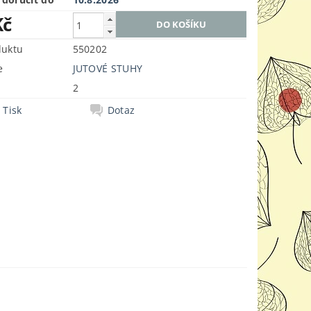
Kč
duktu
550202
e
JUTOVÉ STUHY
2
Tisk
Dotaz