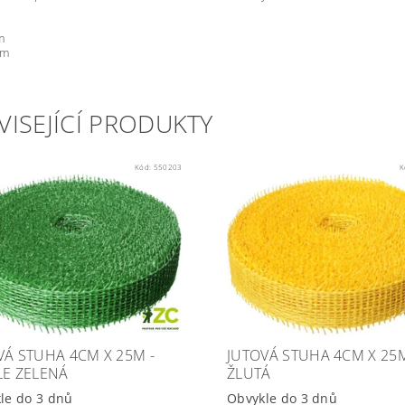
m
 m
VISEJÍCÍ PRODUKTY
Kód:
550203
K
VÁ STUHA 4CM X 25M -
JUTOVÁ STUHA 4CM X 25M
LE ZELENÁ
ŽLUTÁ
le do 3 dnů
Obvykle do 3 dnů