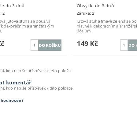
le do 3 dnů
Obvykle do 3 dnů
: 2
Záruka: 2
vá jutová stuha se používá
Jutová stuha tmavě zelená se po
 k dekoračním a aranžérským
hlavně k dekoračním a aranžér
.
účelům.
Kč
149 Kč
ní, kdo napíše příspěvek k této položce.
dat komentář
ní, kdo napíše příspěvek k této položce.
t hodnocení