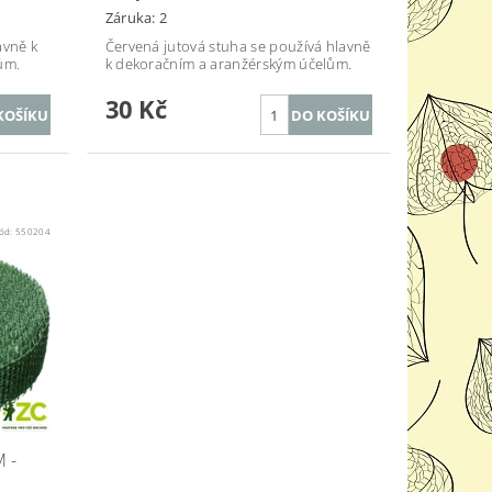
Záruka: 2
avně k
Červená jutová stuha se používá hlavně
ům.
k dekoračním a aranžérským účelům.
30 Kč
ód:
550204
 -