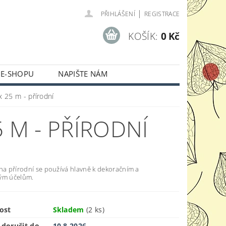
|
PŘIHLÁŠENÍ
REGISTRACE
KOŠÍK:
0 Kč
 E-SHOPU
NAPIŠTE NÁM
x 25 m - přírodní
 M - PŘÍRODNÍ
uha přírodní se používá hlavně k dekoračním a
ým účelům.
ost
Skladem
(2 ks)
doručit do
10.8.2026