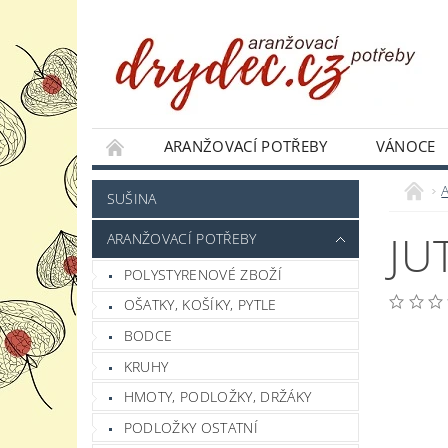
ARANŽOVACÍ POTŘEBY
VÁNOCE
JAK NAKUPOVAT
PODMÍNKY OCHRANY 
SUŠINA
JU
ARANŽOVACÍ POTŘEBY
POLYSTYRENOVÉ ZBOŽÍ
OŠATKY, KOŠÍKY, PYTLE
BODCE
KRUHY
HMOTY, PODLOŽKY, DRŽÁKY
PODLOŽKY OSTATNÍ