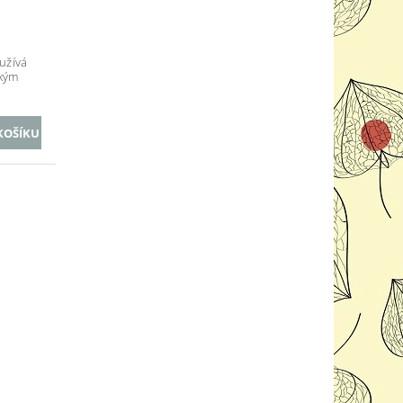
užívá
ským